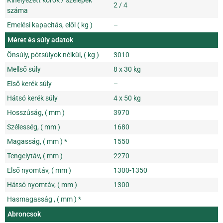
Kihelyezett körök / szelepek
2 / 4
száma
Emelési kapacitás, elől ( kg )
–
Méret és súly adatok
Önsúly, pótsúlyok nélkül, ( kg )
3010
Mellső súly
8 x 30 kg
Első kerék súly
–
Hátsó kerék súly
4 x 50 kg
Hosszúság, ( mm )
3970
Szélesség, ( mm )
1680
Magasság, ( mm ) *
1550
Tengelytáv, ( mm )
2270
Első nyomtáv, ( mm )
1300-1350
Hátsó nyomtáv, ( mm )
1300
Hasmagasság , ( mm ) *
Abroncsok