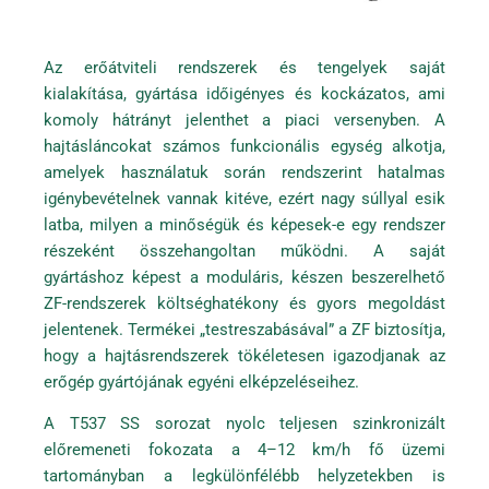
Az erőátviteli rendszerek és tengelyek saját
kialakítása, gyártása időigényes és kockázatos, ami
komoly hátrányt jelenthet a piaci versenyben. A
hajtásláncokat számos funkcionális egység alkotja,
amelyek használatuk során rendszerint hatalmas
igénybevételnek vannak kitéve, ezért nagy súllyal esik
latba, milyen a minőségük és képesek-e egy rendszer
részeként összehangoltan működni. A saját
gyártáshoz képest a moduláris, készen beszerelhető
ZF-rendszerek költséghatékony és gyors megoldást
jelentenek. Termékei „testreszabásával” a ZF biztosítja,
hogy a hajtásrendszerek tökéletesen igazodjanak az
erőgép gyártójának egyéni elképzeléseihez.
A T537 SS sorozat nyolc teljesen szinkronizált
előremeneti fokozata a 4–12 km/h fő üzemi
tartományban a legkülönfélébb helyzetekben is