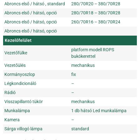
Abroncs első / hátsó , standard
280/70R20 – 380/70R28
Abroncs első / hátsó, opció
280/70R18 – 380/70R28
Abroncs első / hátsó, opció
260/70R16 – 380/70R24
Abroncs első / hátsó, opció
Kezelőfelület
platform modell ROPS
Vezetőfülke
bukókerettel
Vezetőülés
mechanikus
Kormányoszlop
fix
Légkondicionáló
–
Rádió
–
Visszapillantó tükör
mechanikus
Munkalámpa
1 db hátsó Led munkalámpa
Kamera
–
Sárga villogó lámpa
standard