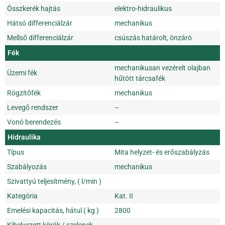
Összkerék hajtás
elektro-hidraulikus
Hátsó differenciálzár
mechanikus
Mellső differenciálzár
csúszás határolt, önzáró
Fék
mechanikusan vezérelt olajban
Üzemi fék
hűtött tárcsafék
Rögzítőfék
mechanikus
Levegő rendszer
–
Vonó berendezés
–
Hidraulika
Típus
Mita helyzet- és erőszabályzás
Szabályozás
mechanikus
Szivattyú teljesítmény, ( l/min )
Kategória
Kat. II
Emelési kapacitás, hátul ( kg )
2800