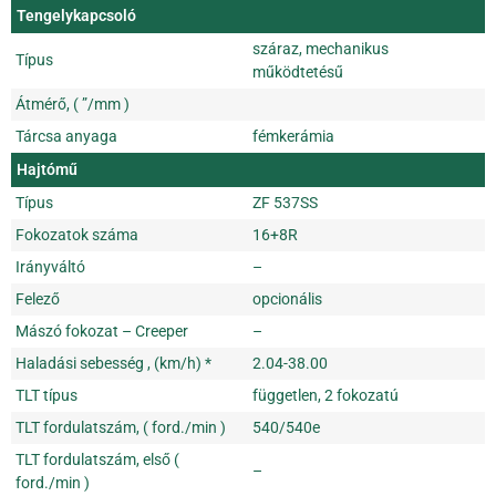
Tengelykapcsoló
száraz, mechanikus
Típus
működtetésű
Átmérő, ( ”/mm )
Tárcsa anyaga
fémkerámia
Hajtómű
Típus
ZF 537SS
Fokozatok száma
16+8R
Irányváltó
–
Felező
opcionális
Mászó fokozat – Creeper
–
Haladási sebesség , (km/h) *
2.04-38.00
TLT típus
független, 2 fokozatú
TLT fordulatszám, ( ford./min )
540/540e
TLT fordulatszám, első (
–
ford./min )