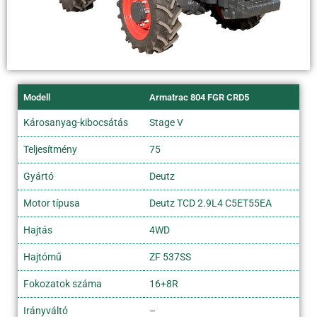
Modell
Armatrac 804 FGR CRD5
Károsanyag-kibocsátás
Stage V
Teljesítmény
75
Gyártó
Deutz
Motor típusa
Deutz TCD 2.9L4 C5ET55EA
Hajtás
4WD
Hajtómű
ZF 537SS
Fokozatok száma
16+8R
Irányváltó
–