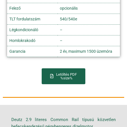
Felező
opcionális
TLT fordulatszám
540/540e
Légkondicionáló
–
Homlokrakodó
–
Garancia
2 év, maximum 1500 üzemóra
Letöltés PDF
%size%
Deutz 2.9 literes Common Rail típusú közvetlen
befecskendezésű négyhengeres dízelmotor.