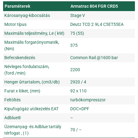
Paraméterek
Armatrac 804 FGR CRD5
Károsanyag-kibocsátás
Stage V
Motor típus
Deutz TCD 2.9L4 C5ET55EA
Maximális teljesítmény, Le ( kW)
75 (55)
Maximális forgatónyomaték,
375
(Nm)
Befecskendezés
Common Rail @1600 bar
Névleges fordulatszám,
2200
(ford./min)
Henger űrtartalom, (cm3/db)
2920 / 4
Furat x löket, (mm)
92 x 110
Feltöltés
turbókompresszor
Kipufogógáz utókezelés EAT
DOC+DPF
Adblue®
–
Üzemanyag- és Adblue tartály
70 / –
térfogat , ( l )