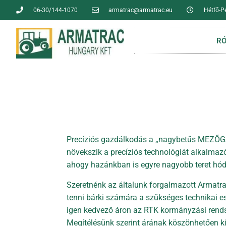
06-30/144-1070
armatrac@armatrac.eu
Hétfő-P
R
Precíziós gazdálkodás a „nagybetűs MEZŐG
növekszik a precíziós technológiát alkalma
ahogy hazánkban is egyre nagyobb teret hódí
Szeretnénk az általunk forgalmazott Armatra
tenni bárki számára a szükséges technikai es
igen kedvező áron az RTK kormányzási rends
Megítélésünk szerint árának köszönhetően 