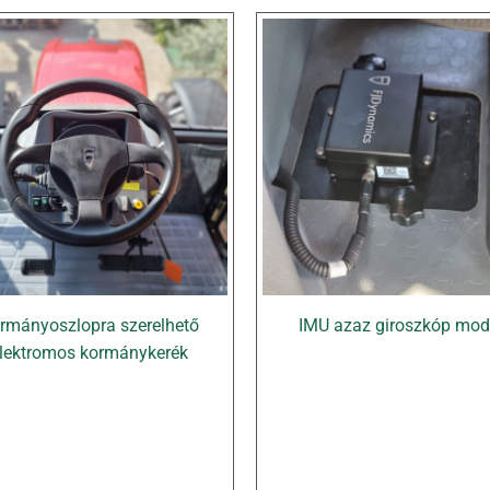
rmányoszlopra szerelhető
IMU azaz giroszkóp mod
lektromos kormánykerék