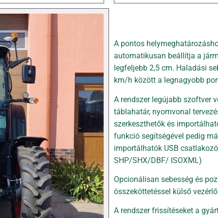
A pontos helymeghatározáshoz
automatikusan beállítja a já
legfeljebb 2,5 cm. Haladási 
km/h között a legnagyobb pon
A rendszer legújabb szoftver 
táblahatár, nyomvonal tervezés
szerkeszthetők és importálhat
funkció segítségével pedig má
importálhatók USB csatlakozó
SHP/SHX/DBF/ ISOXML)
Opcionálisan sebesség és poz
összeköttetéssel külső vezérl
A rendszer frissítéseket a gyá