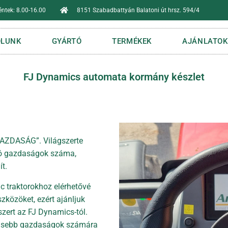
éntek: 8.00-16.00
8151 Szabadbattyán Balatoni út hrsz. 594/4
ÓLUNK
GYÁRTÓ
TERMÉKEK
AJÁNLATOK
FJ Dynamics automata kormány készlet
AZDASÁG”. Világszerte
zó gazdaságok száma,
t.
c traktorokhoz elérhetővé
zközöket, ezért ajánljuk
zert az FJ Dynamics-tól.
kisebb gazdaságok számára