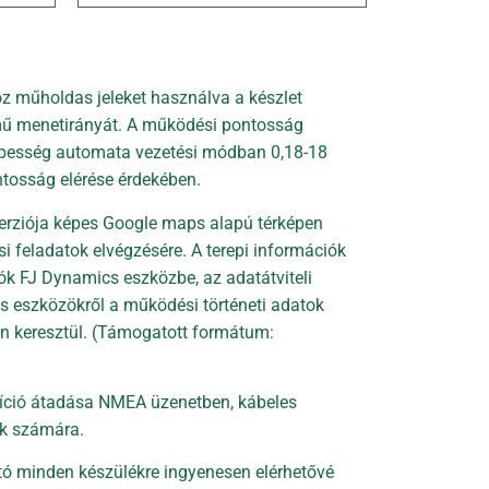
 műholdas jeleket használva a készlet
rmű menetirányát. A működési pontosság
sebesség automata vezetési módban 0,18-18
tosság elérése érdekében.
verziója képes Google maps alapú térképen
i feladatok elvégzésére. A terepi információk
ók FJ Dynamics eszközbe, az adatátviteli
s eszközökről a működési történeti adatok
n keresztül. (Támogatott formátum:
íció átadása NMEA üzenetben, kábeles
ők számára.
rtó minden készülékre ingyenesen elérhetővé