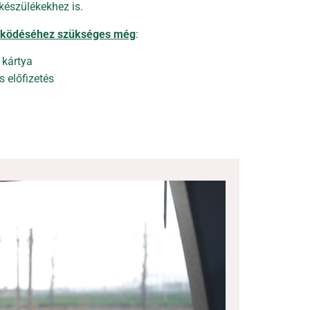
készülékekhez is.
működéséhez szükséges még
:
 kártya
s előfizetés