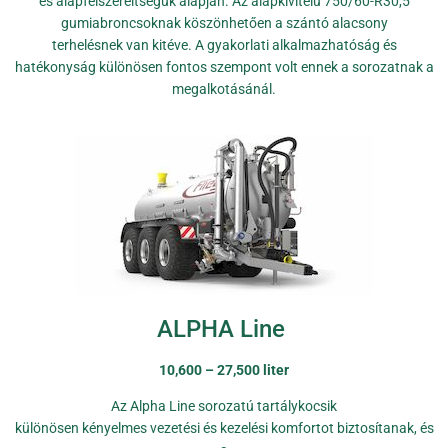
és alapfelszereltségük alapján. Az alapkivitelű 750/60-R30,5
gumiabroncsoknak köszönhetően a szántó alacsony
terhelésnek van kitéve. A gyakorlati alkalmazhatóság és
hatékonyság különösen fontos szempont volt ennek a sorozatnak a
megalkotásánál.
ALPHA Line
10,600 – 27,500 liter
Az Alpha Line sorozatú tartálykocsik
különösen kényelmes vezetési és kezelési komfortot biztosítanak, és