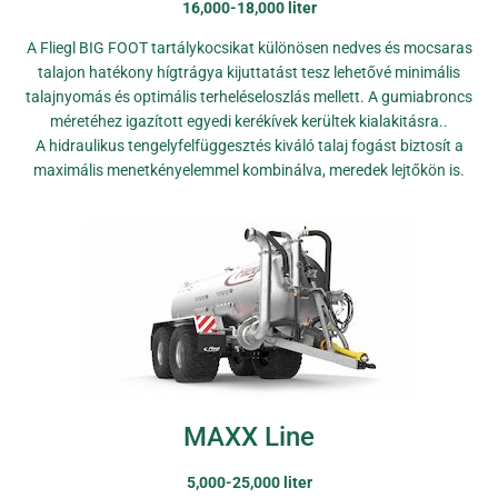
16,000-18,000 liter
A Fliegl BIG FOOT tartálykocsikat különösen nedves és mocsaras
talajon hatékony hígtrágya kijuttatást tesz lehetővé minimális
talajnyomás és optimális terheléseloszlás mellett. A gumiabroncs
méretéhez igazított egyedi kerékívek kerültek kialakitásra..
A hidraulikus tengelyfelfüggesztés kiváló talaj fogást biztosít a
maximális menetkényelemmel kombinálva, meredek lejtőkön is.
MAXX Line
5,000-25,000 liter