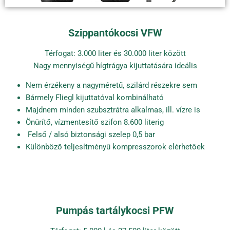
Szippantókocsi VFW
Térfogat: 3.000 liter és 30.000 liter között
Nagy mennyiségű hígtrágya kijuttatására ideális
Nem érzékeny a nagyméretű, szilárd részekre sem
Bármely Fliegl kijuttatóval kombinálható
Majdnem minden szubsztrátra alkalmas, ill. vízre is
Önürítő, vízmentesítő szifon 8.600 literig
Felső / alsó biztonsági szelep 0,5 bar
Különböző teljesítményű kompresszorok elérhetőek
Pumpás tartálykocsi PFW