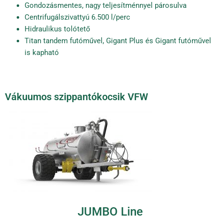
Gondozásmentes, nagy teljesítménnyel párosulva
Centrifugálszivattyú 6.500 l/perc
Hidraulikus tolótető
Titan tandem futóművel, Gigant Plus és Gigant futóművel
is kapható
Vákuumos szippantókocsik VFW
JUMBO Line