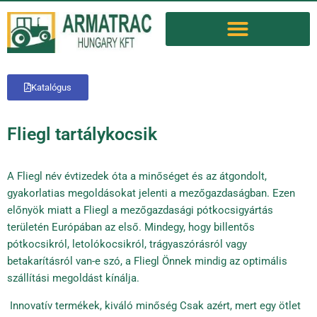
Katalógus
Fliegl tartálykocsik
A Fliegl név évtizedek óta a minőséget és az átgondolt,
gyakorlatias megoldásokat jelenti a mezőgazdaságban. Ezen
előnyök miatt a Fliegl a mezőgazdasági pótkocsigyártás
területén Európában az első. Mindegy, hogy billentős
pótkocsikról, letolókocsikról, trágyaszórásról vagy
betakarításról van-e szó, a Fliegl Önnek mindig az optimális
szállítási megoldást kínálja.
Innovatív termékek, kiváló minőség Csak azért, mert egy ötlet