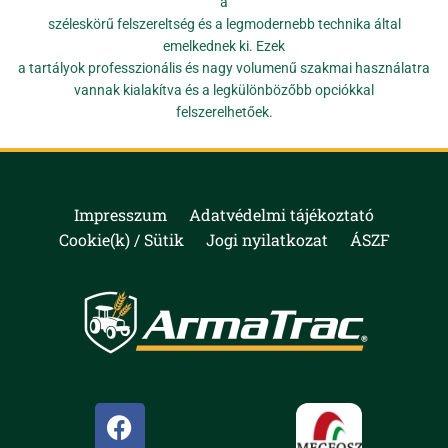
a
széleskörű felszereltség és a legmodernebb technika által
emelkednek ki. Ezek
a tartályok professzionális és nagy volumenű szakmai használatra
vannak kialakítva és a legkülönbözőbb opciókkal
felszerelhetőek.
Impresszum
Adatvédelmi tájékoztató
Cookie(k) / Sütik
Jogi nyilatkozat
ÁSZF