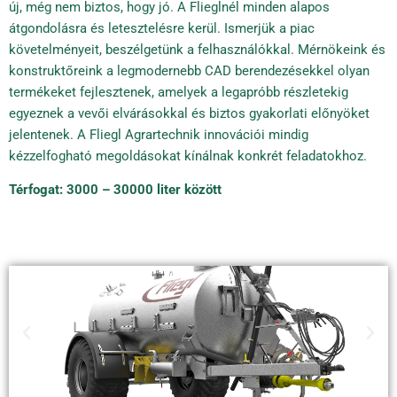
új, még nem biztos, hogy jó. A Flieglnél minden alapos
átgondolásra és letesztelésre kerül. Ismerjük a piac
követelményeit, beszélgetünk a felhasználókkal. Mérnökeink és
konstruktőreink a legmodernebb CAD berendezésekkel olyan
termékeket fejlesztenek, amelyek a legapróbb részletekig
egyeznek a vevői elvárásokkal és biztos gyakorlati előnyöket
jelentenek. A Fliegl Agrartechnik innovációi mindig
kézzelfogható megoldásokat kínálnak konkrét feladatokhoz.
Térfogat: 3000 – 30000 liter között