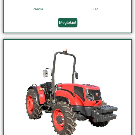
eCapra
92 Le
Megtekint