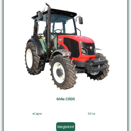
604e CRD5
eCapra
63 Le
Megtekint