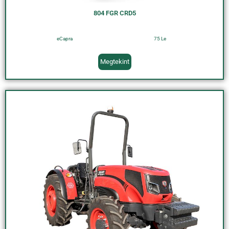
804 FGR CRD5
eCapra
75 Le
Megtekint