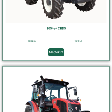
1054e+ CRD5
eCapra
100 Le
Megtekint