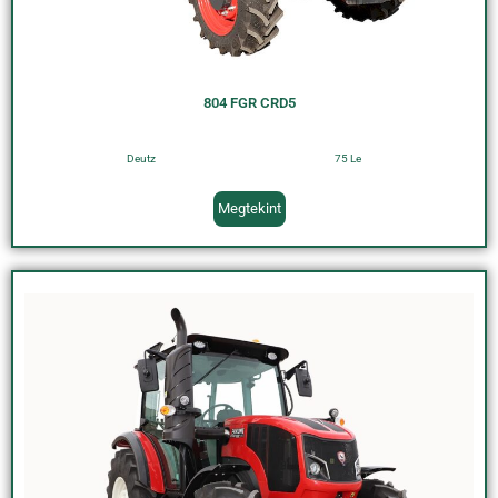
804 FGR CRD5
Deutz
75 Le
Megtekint