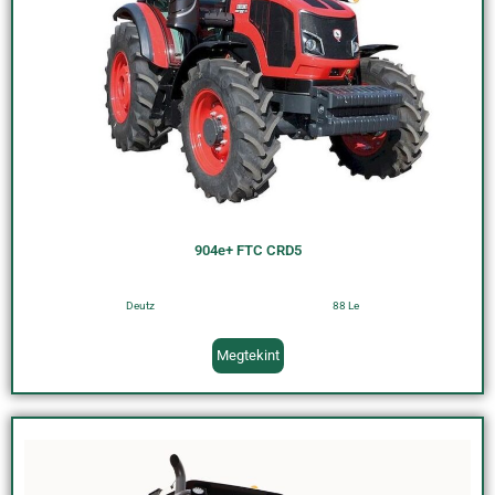
904e+ FTC CRD5
Deutz
88 Le
Megtekint