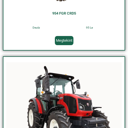
954 FGR CRD5
Deutz
95 Le
Megtekint