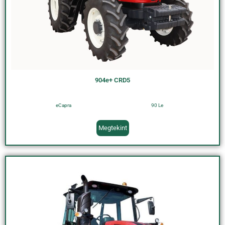
904e+ CRD5
eCapra
90 Le
Megtekint