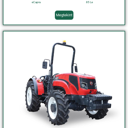
eCapra
85 Le
Megtekint