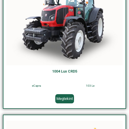
1004 Lux CRD5
eCapra
103 Le
Megtekint