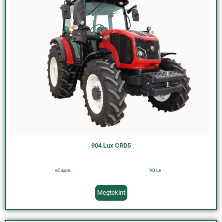
904 Lux CRD5
eCapra
90 Le
Megtekint