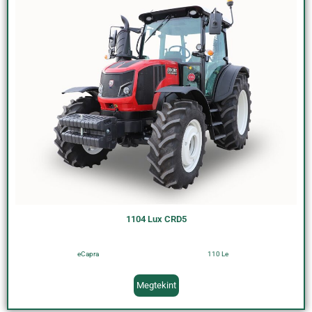
1104 Lux CRD5
eCapra
110 Le
Megtekint