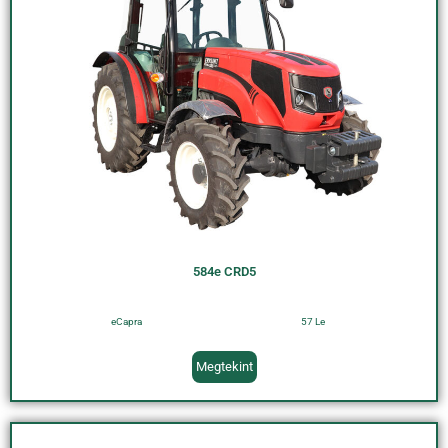
584e CRD5
eCapra
57 Le
Megtekint