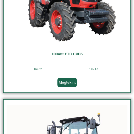
1004e+ FTC CRD5
Deutz
102 Le
Megtekint