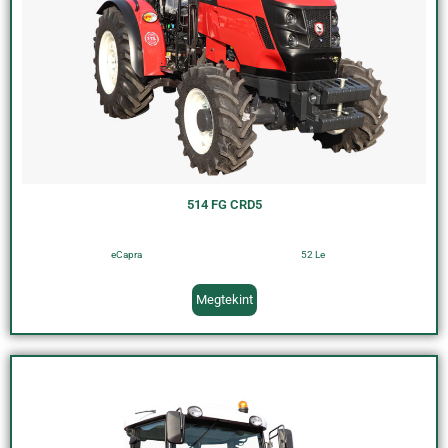
514 FG CRD5
eCapra
52 Le
Megtekint